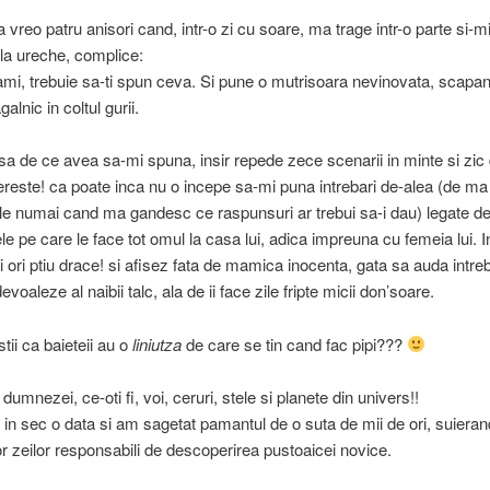
 vreo patru anisori cand, intr-o zi cu soare, ma trage intr-o parte si-m
la ureche, complice:
i, trebuie sa-ti spun ceva. Si pune o mutrisoara nevinovata, scapan
lnic in coltul gurii.
sa de ce avea sa-mi spuna, insir repede zece scenarii in minte si zic d
este! ca poate inca nu o incepe sa-mi puna intrebari de-alea (de ma
iile numai cand ma gandesc ce raspunsuri ar trebui sa-i dau) legate d
e pe care le face tot omul la casa lui, adica impreuna cu femeia lui. In
ei ori ptiu drace! si afisez fata de mamica inocenta, gata sa auda intr
devoaleze al naibii talc, ala de ii face zile fripte micii don’soare.
tii ca baieteii au o
liniutza
de care se tin cand fac pipi???
dumnezei, ce-oti fi, voi, ceruri, stele si planete din univers!!
t in sec o data si am sagetat pamantul de o suta de mii de ori, suieran
or zeilor responsabili de descoperirea pustoaicei novice.