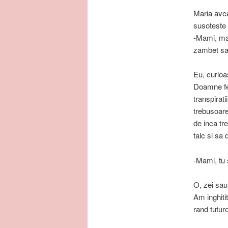
Maria avea
susoteste 
-Mami, mam
zambet saga
Eu, curioa
Doamne fer
transpirat
trebusoarel
de inca tr
talc si sa 
-Mami, tu s
O, zei sau 
Am inghiti
rand tutur