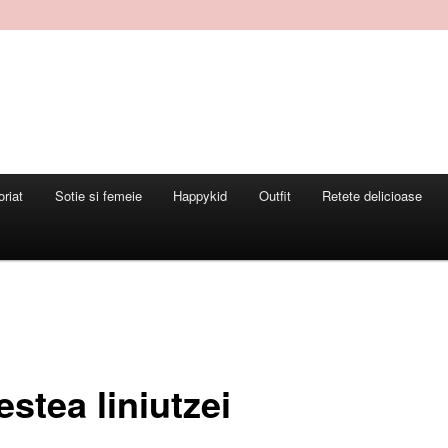
oriat
Sotie si femeie
Happykid
Outfit
Retete delicioase
stea liniutzei