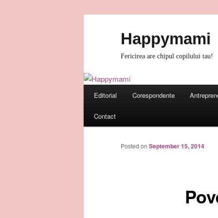
Skip
to
Happymami
primary
content
Fericirea are chipul copilului tau!
Main
Editorial
Corespondente
Antrepren
menu
Contact
Posted on
September 15, 2014
Pove