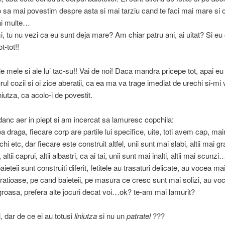
 sa mai povestim despre asta si mai tarziu cand te faci mai mare si 
ai multe…
, tu nu vezi ca eu sunt deja mare? Am chiar patru ani, ai uitat? Si eu 
ot-tot!!
le mele si ale lu’ tac-su!! Vai de noi! Daca mandra pricepe tot, apai eu
jurul cozii si oi zice aberatii, ca ea ma va trage imediat de urechi si-mi
iniutza, ca acolo-i de povestit.
anc aer in piept si am incercat sa lamuresc copchila:
 draga, fiecare corp are partile lui specifice, uite, toti avem cap, main
chi etc, dar fiecare este construit altfel, unii sunt mai slabi, altii mai gr
 altii caprui, altii albastri, ca ai tai, unii sunt mai inalti, altii mai scunz
 baieteii sunt construiti diferit, fetitele au trasaturi delicate, au vocea ma
ratioase, pe cand baieteii, pe masura ce cresc sunt mai solizi, au vo
groasa, prefera alte jocuri decat voi…ok? te-am mai lamurit?
 dar de ce ei au totusi
liniutza
si nu un
patratel
???