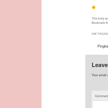
This entry w
Bookmark t
ONE THOUGHT
Pingb
Leave
Your email 
Commen