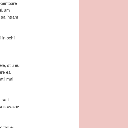
operitoare
ul, am
a sa intram
 in ochii
ele, stiu eu
ere ea
atii mai
 sa-i
uns evaziv
lo
fac ei