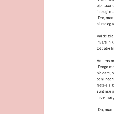
pipi…dar o
intelegi m
-Dar, mami
si inteleg t
Vai de zile
invarti in 
tot catre l
Am tras ad
-Draga mea
picioare, o
ochii negri,
fetitele si
sunt mai g
in ce mai 
-Da, mami,