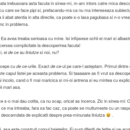
oata trebusoara asta facuta in sinea-mi, m-am intors catre mica desc
 cu care se face pipi si, prefacandu-ma ca nu ma intereseaza subiect
 ii abat atentia in alta directie, ca poate s-o lasa pagubasa si n-o vre
nc in problema.
! Ea avea treaba serioasa cu mine. Isi infipsese ochii ei mari si albastri
 cersea complicitate la descoperirea facuta!
i, ei
de ce
au
liniutze
si noi, nu?
incepe cu
de ce
-urile. Exact
de ce
-ul pe care-l asteptam. Primul dintre 
ste capul listei pe aceasta problema. Si taaaaare as fi vrut sa descop
 incolo, cand o fi mai maricica si mi-oi antrena si eu mintea cu explic
ii mari asa.
 ce s-o mai dau cotita, ca nu scap, oricat as incerca. Zic in sinea-mi: O
 ce ma intreaba, fara sa fac caz, ca poate se multumeste cu un rasp
deocamdata de explicatii despre prea-minunata liniutza
.
 asa este construit corpul baieteilor. Ei sunt diferiti de fetite si pe
aco