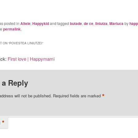
as posted in
Altele
,
Happykid
and tagged
butade
,
de ce
,
liniutza
,
Mariuca
by
hap
he
permalink
.
 ON “
POVESTEA LINIUTZEI
”
ack:
First love | Happymami
 a Reply
*
address will not be published.
Required fields are marked
*
t