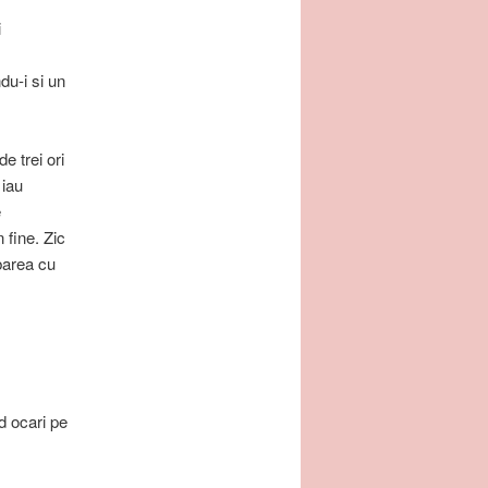
i
du-i si un
e trei ori
 iau
e
 fine. Zic
ebarea cu
d ocari pe