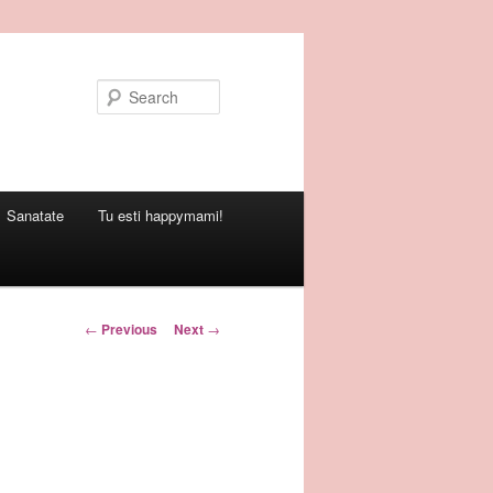
Search
Sanatate
Tu esti happymami!
Post
←
Previous
Next
→
navigation