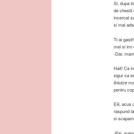
Si, dupa t
de chestii
incercat sa
si mai ada
Ti-ai gasit
mei si imi
-Dar, mam
Hait! Ca 
sigur ca e
liniutze
mai
pentru cop
Eiii, acus
raspund la
si scapam 
-Pai, mami,