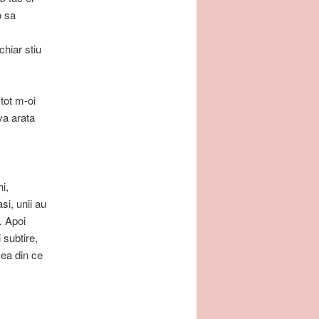
o sa
chiar stiu
 tot m-oi
 va arata
i,
asi, unii au
i… Apoi
i subtire,
cea din ce