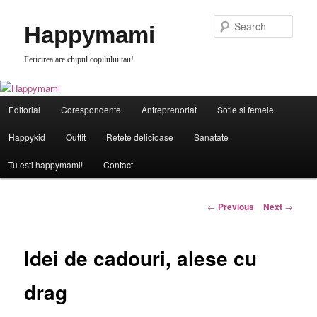
Skip
to
Sear
Happymami
primary
content
Fericirea are chipul copilului tau!
Main
Editorial
Corespondente
Antreprenoriat
Sotie si femeie
menu
Happykid
Outfit
Retete delicioase
Sanatate
Tu esti happymami!
Contact
Post
←
Previous
Next
→
navigation
Idei de cadouri, alese cu
drag