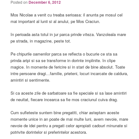
Posted on
December 6, 2012
Mos Nicolae a venit cu treaba serioasa: il anunta pe mosul cel
mai important al lunii si al anului, pe Mos Craciun.
In perioada asta totul in jur parca prinde viteza. Vanzoleala mare
pe strada, in magazine, peste tot.
Pe chipurile oamenilor parca se reflecta o bucurie ce sta sa
prinda aripi si sa se transforme in dorinte implinite. In clipe
magice. In momente de fericire si in stari de bine absolut. Toate
intre persoane dragi…familie, prieteni, locuri incarcate de caldura,
amintiri si sentimente.
Si ca aceste zile de sarbatoare sa fie speciale si sa lase amintiri
de neuitat, fiecare incearca sa fie mos craciunul cuiva drag.
Cum sufleteste suntem bine pregatiti, chiar asteptam aceste
momente unice in an poate de mai multe luni, avem nevoie, mare
nevoie de idei pentru a pregati celor apropiati cadouri minunate si
potrivite dorintelor si preferintelor acestora.