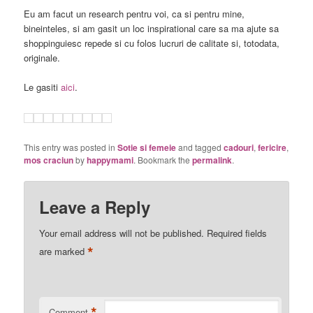
Eu am facut un research pentru voi, ca si pentru mine,
bineinteles, si am gasit un loc inspirational care sa ma ajute sa
shoppinguiesc repede si cu folos lucruri de calitate si, totodata,
originale.
Le gasiti
aici
.
This entry was posted in
Sotie si femeie
and tagged
cadouri
,
fericire
,
mos craciun
by
happymami
. Bookmark the
permalink
.
Leave a Reply
Your email address will not be published.
Required fields
*
are marked
*
Comment