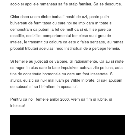
acolo si apoi ele ramaneau sa fie stalp familiei. Sa se descurce.
Chiar daca unora dintre barbatii nostri de azi, poate putin
bulversati de fermitatea cu care noi ne implicam in toate si
demonstram ca putem la fel de mult ca si ei, li se pare ca
reactiile, deciziile, comportamentul femeiesc sunt greu de
inteles, le transmit cu caldura ca este o falsa senzatie, au ramas
probabil tributari aceluiasi mod instinctual de a percepe femeia.
Si femeile au judecati de valoare. Si rationamente. Ca au si niste
estrogen in plus care le face impulsive, cateva zile pe luna, asta
tine de constitutia hormonala cu care am fost inzestrate. Si
atunci, eu zic sa nu-l mai luam pe Wilde in brate, ci sa-l apucam
de subsori si sa-l trimitem in epoca lui.
Pentru ca noi, femeile anilor 2000, vrem sa fim si iubite, si
intelese!