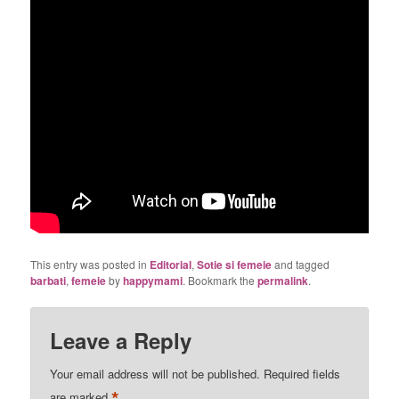
This entry was posted in
Editorial
,
Sotie si femeie
and tagged
barbati
,
femeie
by
happymami
. Bookmark the
permalink
.
Leave a Reply
Your email address will not be published.
Required fields
*
are marked