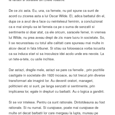
De ce zic asta. Eu, una, ca femeie, nu pot spune ca sunt de
acord cu zicerea asta a lui Oscar Wilde. El, adica barbatul din el,
dupa ce a avut de-a face cu neintelesul feminin, a concluzionat
ca e mai simplu sa iei femeia ca pe o suma de senzatii si
sentimente si doar atat, ca ele oricum, saracele femei, in vremea
lui Wilde, nu prea aveau drept de zis mare lucru in societate. So,
li se recunosteau cu totul alte calitati care spuneau mai multe in
alcov decat in fata tribunei. Si stiau sa foloseasca vorba iscusita
ca sa induca stari si sa inoculeze idei acolo unde era nevoie. La
un tete-a-tete, cu usile inchise.
Dar astazi, dragile mele, astazi se pare ca femeile , prin pozitiile
castigate in societate din 1920 incoace, au tot trecut prin diverse
transformari ale imaginii lor. Au devenit oratori, manageri,
politicieni etc si sunt, pe langa senzatii si sentimente, prin
implicarea lor, egale in drepturi cu barbatii. Au o logica a gandirii.
Si se vor intelese. Pentru ca sunt rationale. Dintotdeauna au fost
rationale. Si nu numai. Si curajoase, poate mai curajoase de
multe ori decat barbatii lor care mergeau la lupta, mureau pe