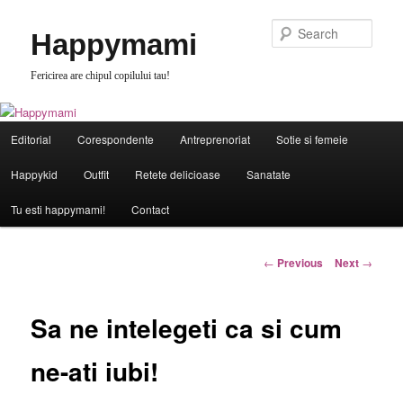
Skip
to
Sear
Happymami
primary
content
Fericirea are chipul copilului tau!
Main
Editorial
Corespondente
Antreprenoriat
Sotie si femeie
menu
Happykid
Outfit
Retete delicioase
Sanatate
Tu esti happymami!
Contact
Post
←
Previous
Next
→
navigation
Sa ne intelegeti ca si cum
ne-ati iubi!