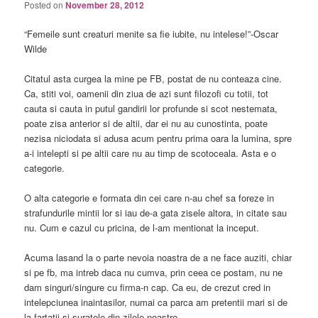
Posted on
November 28, 2012
“Femeile sunt creaturi menite sa fie iubite, nu intelese!”-Oscar
Wilde
Citatul asta curgea la mine pe FB, postat de nu conteaza cine.
Ca, stiti voi, oamenii din ziua de azi sunt filozofi cu totii, tot
cauta si cauta in putul gandirii lor profunde si scot nestemata,
poate zisa anterior si de altii, dar ei nu au cunostinta, poate
nezisa niciodata si adusa acum pentru prima oara la lumina, spre
a-i intelepti si pe altii care nu au timp de scotoceala. Asta e o
categorie.
O alta categorie e formata din cei care n-au chef sa foreze in
strafundurile mintii lor si iau de-a gata zisele altora, in citate sau
nu. Cum e cazul cu pricina, de l-am mentionat la inceput.
Acuma lasand la o parte nevoia noastra de a ne face auziti, chiar
si pe fb, ma intreb daca nu cumva, prin ceea ce postam, nu ne
dam singuri/singure cu firma-n cap. Ca eu, de crezut cred in
intelepciunea inaintasilor, numai ca parca am pretentii mari si de
la fartatii si suratele din zilele noastre.