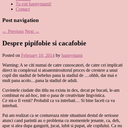
Tu esti happymami!
Contact
Post navigation
←
Previous
Next
→
Despre pipifobie si cacafobie
Posted on
February 10, 2014
by
happymami
Warning: A se citi numai de catre cunoscatori, de catre cei implicati
direct in complexul si atoatemirositorul proces de crestere a unui
copil din stadiul de bebelus pana la stadiul de …ohhh, dar mai e
mult pana acolo…pana la stadiul de adult.
Cuvintele ciudate din titlu nu exista in dex, decat pe bucati, le-am
combinat eu ad-hoc, intr-o pasa de creativitate lingvistica.
Ce mi-o fi venit? Probabil ca va intrebati… Si bine faceti ca va
intrebati.
Pai am realizat ca se contureaza niste situatiuni destul de serioase
atunci cand parintii au o problema cu momentele jenante, ca, deh,
apar si alea dupa gangurit, jucat, iubit si pupat, ale copilului. Ca nu