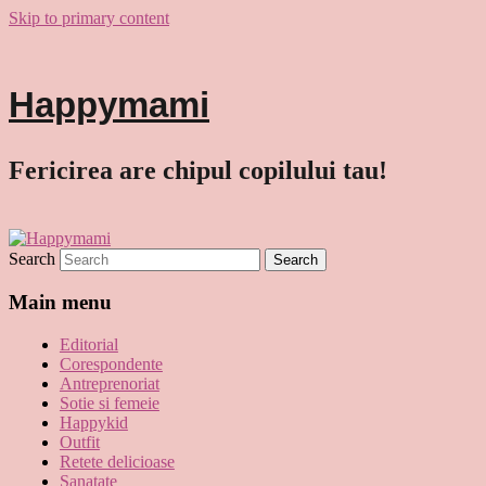
Skip to primary content
Happymami
Fericirea are chipul copilului tau!
Search
Main menu
Editorial
Corespondente
Antreprenoriat
Sotie si femeie
Happykid
Outfit
Retete delicioase
Sanatate