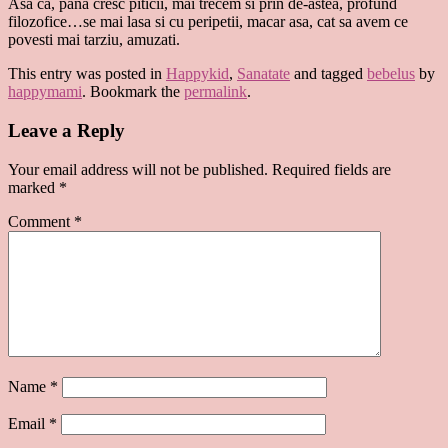
Asa ca, pana cresc piticii, mai trecem si prin de-astea, profund
filozofice…se mai lasa si cu peripetii, macar asa, cat sa avem ce
povesti mai tarziu, amuzati.
This entry was posted in
Happykid
,
Sanatate
and tagged
bebelus
by
happymami
. Bookmark the
permalink
.
Leave a Reply
Your email address will not be published.
Required fields are
marked
*
Comment
*
Name
*
Email
*