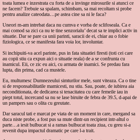
toata lumea e inzestrata cu forta de a invinge mirosurile si atunci ce
ne facem? Trebuie sa spalam, schimbam, sa mai recoltam si probe
pentru analize cateodata…pe astea cine sa ni le faca?
Uneori m-am intrebat daca nu cumva e vorba de sclifoseala. Ca e
mai comod sa zici ca nu te tine senzorialu’ decat sa te implici activ in
situatie. Dar se pare ca unii parinti, saracii de ei, chiar au o fobie
fiziologica, ce se manifesta fara voia lor, involuntar.
Si inchipuiti-va acel parinte, pus in fata situatiei firesti (toti cei care
au copii stiu ca expun aici o situatie reala) de a se confrunta cu
inamicul. Eii, ce zic eu aici, cu armata de inamici. Se predau fara
lupta, din prima, cad ca mustele.
Eu, multumesc Dumnezeului simturilor mele, sunt viteaza. Ca o tine
si de responsabilitatile mamicesti, nu stiu. Sau, poate, de iubirea aia
neconditionata, de dedicarea si tenacitatea cu care femeile iau in
piept totul, incercand sa nu se lase biruite de febra de 39.5, d-apai de
un pampers sau o olita cu greutate.
Dar saracul tati e marcat pe viata de un moment in care, mergand sa
duca niste probe, a fost pus sa mute dintr-un recipient intr-altul o
parte…a iesit bulbucat si a ramas bulbucat toata ziua, cu greu si-a
revenit dupa impactul dramatic pe care l-a trait.