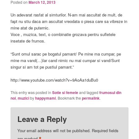
Posted on
March 12, 2013
Un adevarat rasfat al simturilor. N-am mai ascultat de mult, de
fapt nu stiu daca am ascultat vreodata o piesa care sa vibreze in
mine atat de puternic.
Voce , muzica, text, o combinatie grozava pentru sufletele
insetate de frumos.
“Sunt omul sarac pe bogatul pamant/ Pe mine ma cumpar, pe
mine ma vand(…)Iar cand nimic nu mai cumpar si vand/Sunt
singur si am tot pe pustiul pamant.”
http://www.youtube.com/watch?v=9AoAa1duBu0
This entry was posted in
Sotie si femeie
and tagged
frumosul din
noi
,
muzici
by
happymami
. Bookmark the
permalink
.
Leave a Reply
Your email address will not be published.
Required fields
are marked