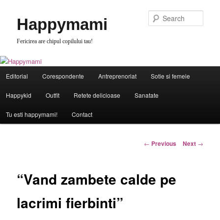
Skip
to
Sear
Happymami
primary
content
Fericirea are chipul copilului tau!
Main
Editorial
Corespondente
Antreprenoriat
Sotie si femeie
menu
Happykid
Outfit
Retete delicioase
Sanatate
Tu esti happymami!
Contact
Post
←
Previous
Next
→
navigation
“Vand zambete calde pe
lacrimi fierbinti”