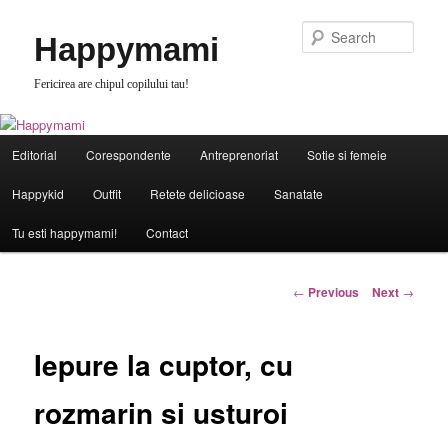
Skip
to
Sear
Happymami
primary
content
Fericirea are chipul copilului tau!
Main
Editorial
Corespondente
Antreprenoriat
Sotie si femeie
menu
Happykid
Outfit
Retete delicioase
Sanatate
Tu esti happymami!
Contact
Post
←
Previous
Next
→
navigation
Iepure la cuptor, cu
rozmarin si usturoi