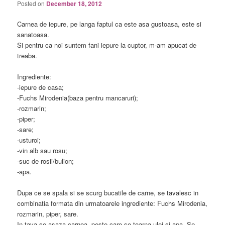
Posted on
December 18, 2012
Carnea de iepure, pe langa faptul ca este asa gustoasa, este si
sanatoasa.
Si pentru ca noi suntem fani iepure la cuptor, m-am apucat de
treaba.
Ingrediente:
-iepure de casa;
-Fuchs Mirodenia(baza pentru mancaruri);
-rozmarin;
-piper;
-sare;
-usturoi;
-vin alb sau rosu;
-suc de rosii/bulion;
-apa.
Dupa ce se spala si se scurg bucatile de carne, se tavalesc in
combinatia formata din urmatoarele ingrediente: Fuchs Mirodenia,
rozmarin, piper, sare.
In tava se asaza carnea, peste care se toarna ulei si apa. Se